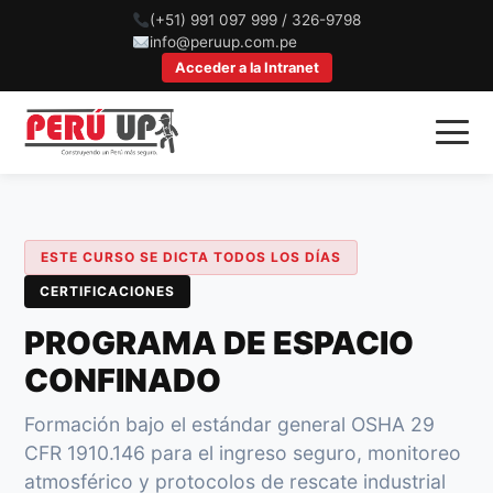
(+51) 991 097 999 / 326-9798
info@peruup.com.pe
Acceder a la Intranet
ESTE CURSO SE DICTA TODOS LOS DÍAS
CERTIFICACIONES
PROGRAMA DE ESPACIO
CONFINADO
Formación bajo el estándar general OSHA 29
CFR 1910.146 para el ingreso seguro, monitoreo
atmosférico y protocolos de rescate industrial